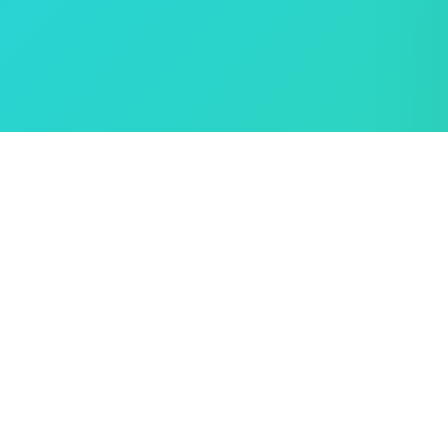
እንዴት መጠቀም ይቻላል?