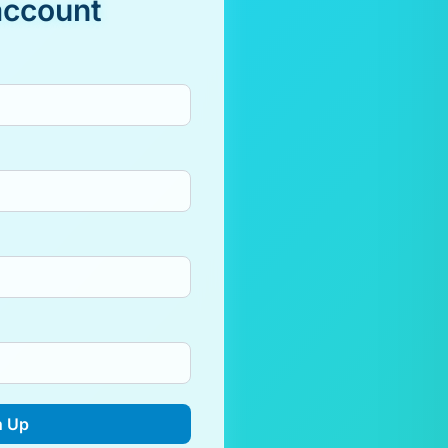
account
n Up