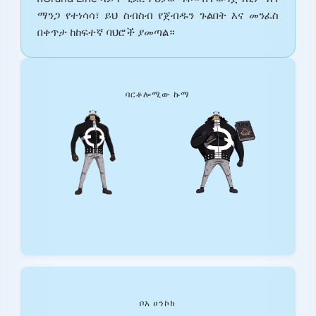
ማንጋ የተነሳሳ፣ ይህ ስብስብ የጀብዱን ጉልበት እና መንፈስ
በቀጥታ ከከፍተኛ ባህሮች ያመጣል።
ባርቶሎሚው ኩማ
ቦአ ሀንኮክ