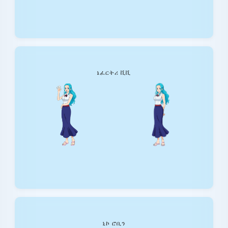
ኔፈርትሪ ቪቪ
ኒኮ ሮቢን