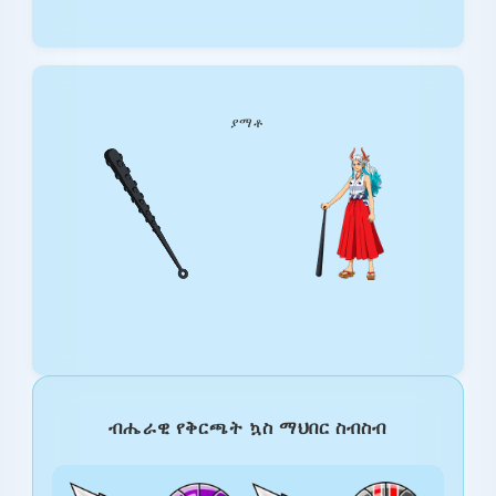
ያማቶ
ብሔራዊ የቅርጫት ኳስ ማህበር ስብስብ