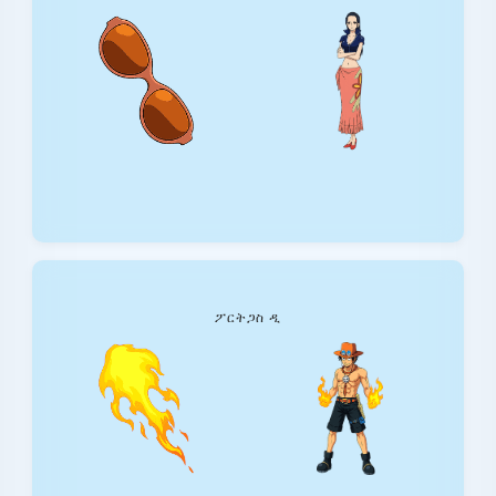
ፖርትጋስ ዲ