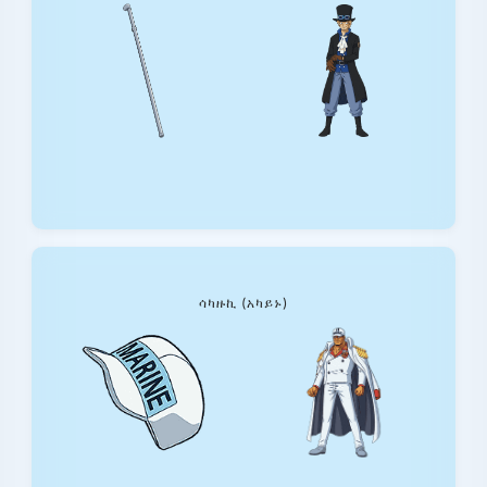
ሳካዙኪ (አካይኑ)