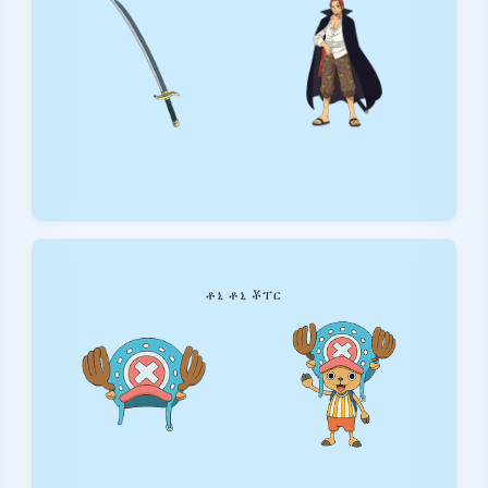
ቶኒ ቶኒ ቾፐር