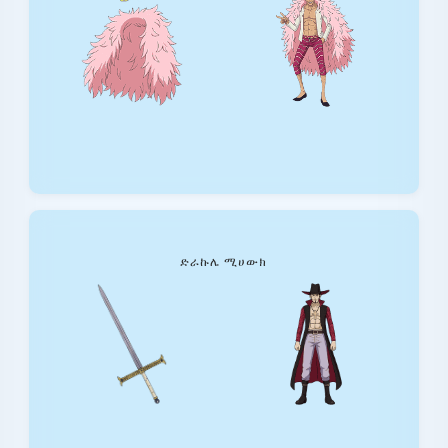
ድራኩሌ ሚሀውክ