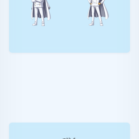
መንኪ ዲ