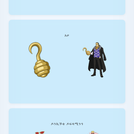
አዞ
ዶንኪኾቴ ዶፍላሚንጎ