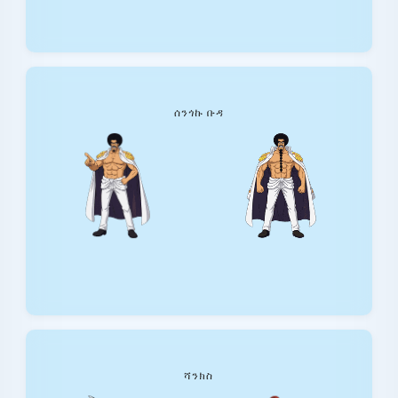
ሰንጎኩ ቡዳ
ሻንክስ