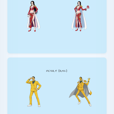
ቦርሳሊኖ (ኪዛሩ)