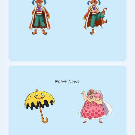
ቻርሎት ሊንሊን