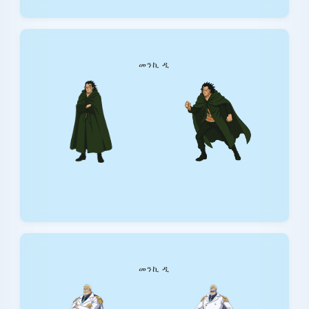
መንኪ ዲ
መንኪ ዲ