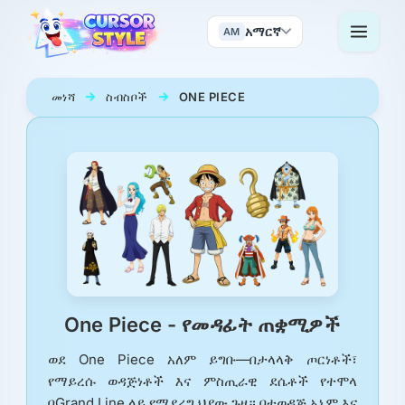
አማርኛ
AM
መነሻ
ስብስቦች
ONE PIECE
One Piece - የመዳፊት ጠቋሚዎች
ወደ One Piece አለም ይግቡ—በታላላቅ ጦርነቶች፣
የማይረሱ ወዳጅነቶች እና ምስጢራዊ ደሴቶች የተሞላ
በGrand Line ላይ የሚደረግ ህያው ጉዞ። በተወዳጅ አኒም እና