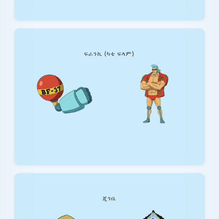
ፍራንኪ (ካቲ ፍላም)
ጂንቤ