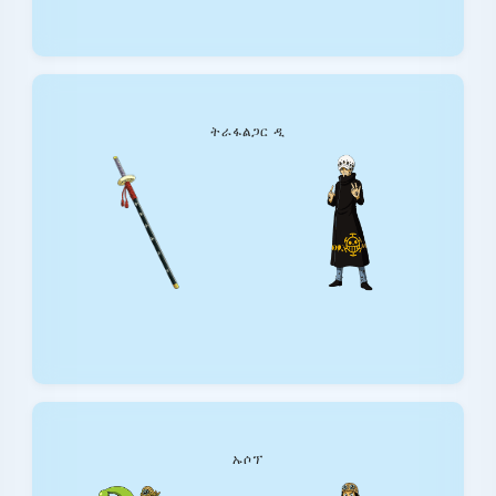
ትራፋልጋር ዲ
ኡሶፕ