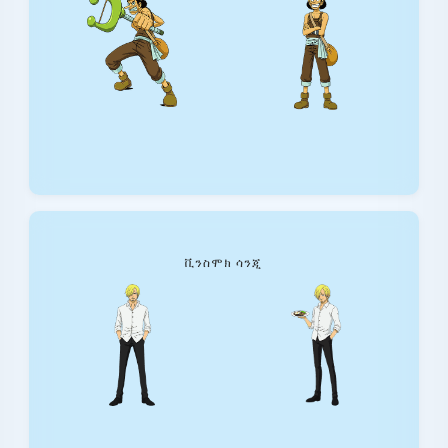
ቪንስሞክ ሳንጂ