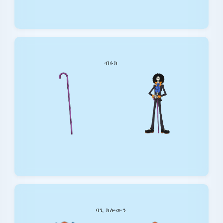
ብሩክ
ባጊ ክሎውን