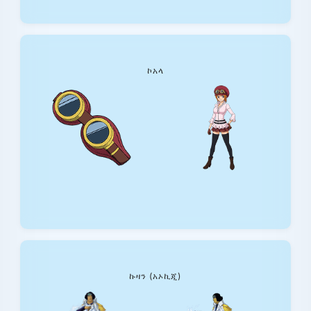
ኮአላ
ኩዛን (አኦኪጂ)