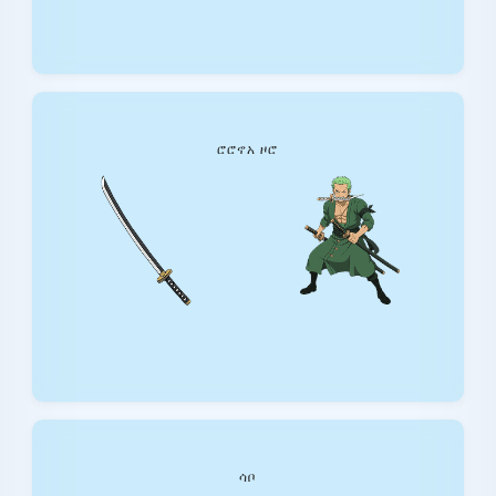
ሮሮኖአ ዞሮ
ሳቦ