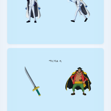
ማርሻል ዲ